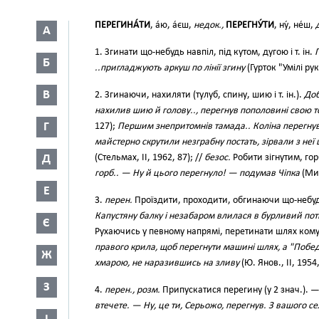
ПЕРЕГИНА́ТИ
, а́ю, а́єш,
недок.,
ПЕРЕГНУ́ТИ
, ну́, не́ш,
А
1. Згинати що-небудь навпіл, під кутом, дугою і т. ін.
Б
..пригладжують аркуш по лінії згину
(Гурток "Умілі рук
В
2. Згинаючи, нахиляти (тулуб, спину, шию і т. ін.).
Доб
нахилив шию й голову.., перегнув пополовині свою тонк
Г
127);
Першим знепритомнів тамада.. Коліна перегнув,
майстерно скрутили незграбну постать, зірвали з неї
Д
(Стельмах, II, 1962, 87); //
безос.
Робити зігнутим, горб
горб.. — Ну й цього перегнуло! — подумав Чіпка
(Мир
Е
3.
перен.
Проїздити, проходити, обгинаючи що-небу
Капустяну балку і незабаром влилася в бурливий пот
Є
Рухаючись у певному напрямі, перетинати шлях кому
правого крила, щоб перегнути машині шлях, а "Побед
Ж
хмарою, не наразившись на зливу
(Ю. Янов., II, 1954,
З
4.
перен., розм.
Припускатися перегину (у 2 знач.). 
втечете. — Ну, це ти, Серьожо, перегнув. З вашого сел