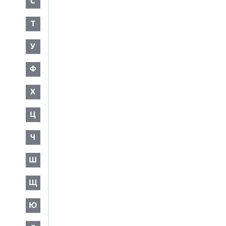
С
Т
У
Ф
Х
Ц
Ч
Ш
Щ
Ю