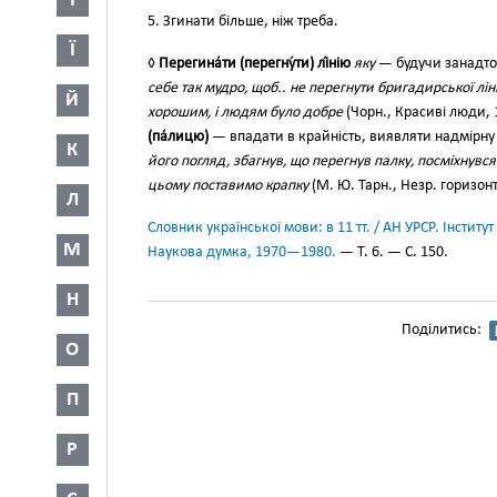
І
5. Згинати більше, ніж треба.
Ї
◊
Перегина́ти (перегну́ти) лі́нію
яку
— будучи занадто
себе так мудро, щоб.. не перегнути бригадирської лін
Й
хорошим, і людям було добре
(Чорн., Красиві люди, 
(па́лицю)
— впадати в крайність, виявляти надмірну 
К
його погляд, збагнув, що перегнув палку, посміхнувс
цьому поставимо крапку
(М. Ю. Тарн., Незр. горизонт
Л
Словник української мови: в 11 тт. / АН УРСР. Інститут
М
Наукова думка, 1970—1980.
— Т. 6. — С. 150.
Н
Поділитись:
О
П
Р