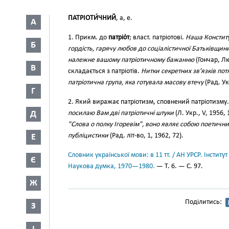
ПАТРІОТИ́ЧНИЙ
, а, е.
А
1. Прикм. до
патріо́т
; власт. патріотові.
Наша Конститу
Б
гордість, гарячу любов до соціалістичної Батьківщин
належне вашому патріотичному бажанню
(Гончар, Лю
В
складається з патріотів.
Нитки секретних зв’язків пот
патріотична група, яка готувала масову втечу
(Рад. Укр
Г
2. Який виражає патріотизм, сповнений патріотизму
Д
посилаю Вам дві патріотичні штуки
(Л. Укр., V, 1956, 
"Слова о полку Ігоревім", воно являє собою поетичний
публіцистики
(Рад. літ-во, 1, 1962, 72).
Е
Словник української мови: в 11 тт. / АН УРСР. Інститут
Є
Наукова думка, 1970—1980.
— Т. 6. — С. 97.
Ж
Поділитись:
З