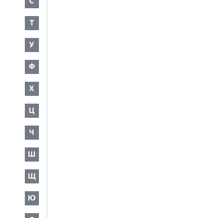
С
Т
У
Ф
Х
Ц
Ч
Ш
Щ
Ю