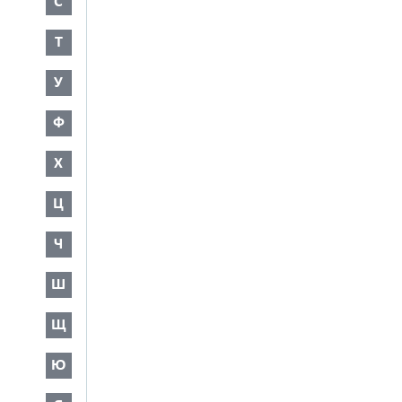
С
Т
У
Ф
Х
Ц
Ч
Ш
Щ
Ю