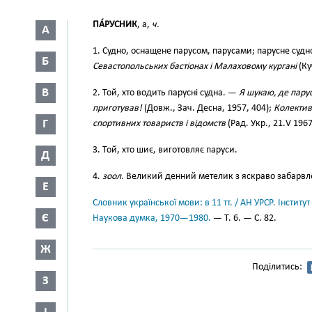
ПА́РУСНИК
, а,
ч.
А
1. Судно, оснащене парусом, парусами; парусне судн
Б
Севастопольських бастіонах і Малаховому кургані
(Ку
В
2. Той, хто водить парусні судна. —
Я шукаю, де парус
приготував!
(Довж., Зач. Десна, 1957, 404);
Колектив
Г
спортивних товариств і відомств
(Рад. Укр., 21.V 1967
3. Той, хто шиє, виготовляє паруси.
Д
4.
зоол.
Великий денний метелик з яскраво забарв
Е
Словник української мови: в 11 тт. / АН УРСР. Інститут
Є
Наукова думка, 1970—1980.
— Т. 6. — С. 82.
Ж
Поділитись:
З