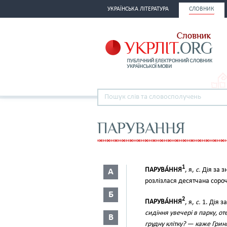
УКРАЇНСЬКА ЛІТЕРАТУРА
СЛОВНИК
ПАРУВАННЯ
1
ПАРУВА́ННЯ
, я,
с.
Дія за з
А
розлізлася десятчана сорочк
Б
2
ПАРУВА́ННЯ
, я,
с.
1. Дія з
сидіння увечері в парку, о
В
грудну клітку? — каже Грин