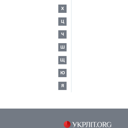
Х
Ц
Ч
Ш
Щ
Ю
Я