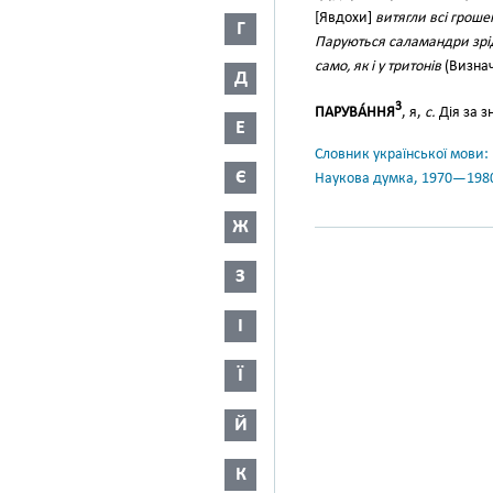
[Явдохи]
витягли всі грош
Г
Паруються саламандри зрідк
само, як і у тритонів
(Визнач
Д
3
ПАРУВА́ННЯ
, я,
с.
Дія за з
Е
Словник української мови: в 
Є
Наукова думка, 1970—198
Ж
З
І
Ї
Й
К