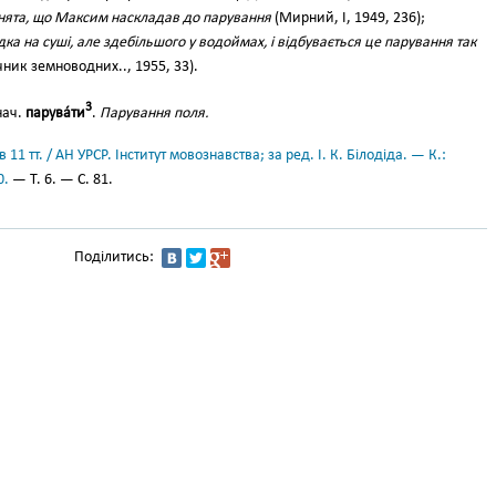
енята, що Максим наскладав до парування
(Мирний, І, 1949, 236);
а на суші, але здебільшого у водоймах, і відбувається це парування так
ник земноводних.., 1955, 33).
3
нач.
парува́ти
.
Парування поля.
11 тт. / АН УРСР. Інститут мовознавства; за ред. І. К. Білодіда. — К.:
0.
— Т. 6. — С. 81.
Поділитись: