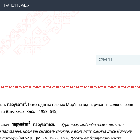
ТРАНСЛІТЕРАЦІЯ
СУМ-11
1
нач.
парува́ти
.
І сьогодні на плечах Мар’яна від парування солоної ропи
а (Стельмах, Хліб.., 1959, 645).
2
а знач.
парува́ти
і
парува́тися
. —
Здається, любов’ю називають оте
те парування, коли він сигарету смокче, а вона мліє, схилившись йому на
я похмуро
(Гончар, Тронка, 1963, 128);
Десять літ безпутного життя