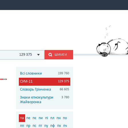
129 375
ШУКАТИ
Всі словники
199 760
СУМ-11
129 375
Словарь Грінченка
66 605
Знаки етнокультури
3 780
Жайворонка
па
пе
пє
пи
пі
пл
пн
по
пп
пр
пс
пт
пу
пф
пх
пч