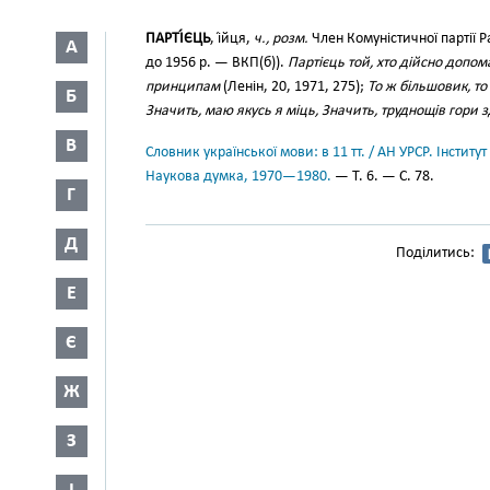
ПАРТІ́ЄЦЬ
, і́йця,
ч., розм.
Член Комуністичної партії 
А
до 1956 р. — ВКП(б)).
Партієць той, хто дійсно допома
принципам
(Ленін, 20, 1971, 275);
То ж більшовик, то
Б
Значить, маю якусь я міць, Значить, труднощів гори
В
Словник української мови: в 11 тт. / АН УРСР. Інститут
Наукова думка, 1970—1980.
— Т. 6. — С. 78.
Г
Д
Поділитись:
Е
Є
Ж
З