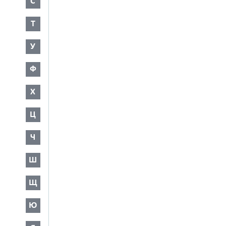
С
Т
У
Ф
Х
Ц
Ч
Ш
Щ
Ю