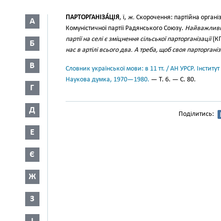
ПАРТОРГАНІЗА́ЦІЯ
, ї,
ж.
Скорочення: партійна органі
А
Комуністичної партії Радянського Союзу.
Найважливіш
партії на селі є зміцнення сільської парторганізації
(КП
Б
нас в артілі всього два. А треба, щоб своя парторгані
В
Словник української мови: в 11 тт. / АН УРСР. Інститут
Наукова думка, 1970—1980.
— Т. 6. — С. 80.
Г
Д
Поділитись:
Е
Є
Ж
З