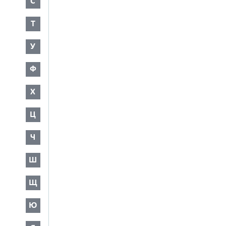
С
Т
У
Ф
Х
Ц
Ч
Ш
Щ
Ю