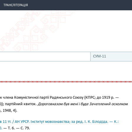
ТРАНСЛІТЕРАЦІЯ
СУМ-11
 члена Комуністичної партії Радянського Союзу (КПРС; до 1919 р. —
)); партійний квиток.
Дороговказом був мені і буде Зачеплений осколком
, 1948, 4).
11 тт. / АН УРСР. Інститут мовознавства; за ред. І. К. Білодіда. — К.:
0.
— Т. 6. — С. 79.