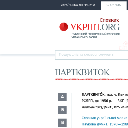
УКРАЇНСЬКА ЛІТЕРАТУРА
СЛОВНИК
ПАРТКВИТОК
ПАРТКВИТО́К
, тка́,
ч.
Квиток
А
РСДРП, до 1956 р. — ВКП (б
партквиток
(Дмит., Вітчизна
Б
Словник української мови: в 
В
Наукова думка, 1970—198