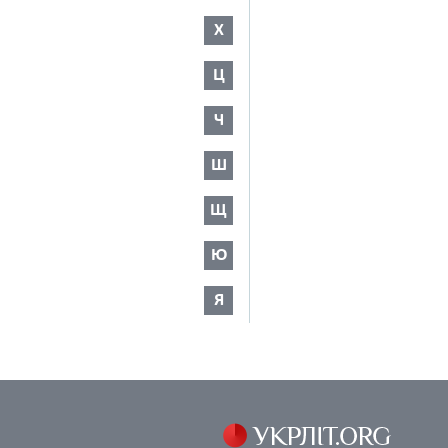
Х
Ц
Ч
Ш
Щ
Ю
Я