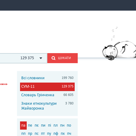
129 375
ШУКАТИ
Всі словники
199 760
СУМ-11
129 375
Словарь Грінченка
66 605
Знаки етнокультури
3 780
Жайворонка
па
пе
пє
пи
пі
пл
пн
по
пп
пр
пс
пт
пу
пф
пх
пч