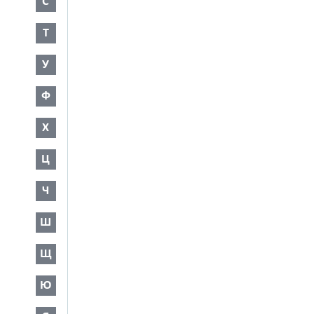
С
Т
У
Ф
Х
Ц
Ч
Ш
Щ
Ю