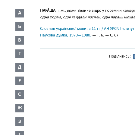
ПАРА́ША
, і,
ж., розм.
Велике відро у тюремній камері 
А
одна тюрма, одні кандали носили, одні параші нюха
Б
Словник української мови: в 11 тт. / АН УРСР. Інститут
Наукова думка, 1970—1980.
— Т. 6. — С. 67.
В
Г
Поділитись:
Д
Е
Є
Ж
З