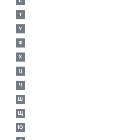
С
Т
У
Ф
Х
Ц
Ч
Ш
Щ
Ю