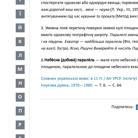
І
спостерігати однакові або однорідні явища; порівню
вам дорогий ваш хист,.. мені — наука
(Л. Укр., III, 19
Ї
витягуванням під час кування та прокату
(Метод викл.
Й
3. Умовна лінія перетину поверхні земної кулі площи
мають однакову географічну широту.
Паралелі зменш
К
і на південь. Екватор — найбільша паралель
(Фіз. гео
на вахті, Гостро, Ясно, Рішуче Вимірюйте й числіть П
Л
∆
Небе́сна (добова́) парале́ль
— мале коло небесної 
площиною, паралельною до площини небесного екв
М
Словник української мови: в 11 тт. / АН УРСР. Інститут
Н
Наукова думка, 1970—1980.
— Т. 6. — С. 64.
О
Поділитись:
П
Р