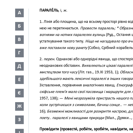
ПАРАЛЕ́ЛЬ
, і,
ж.
А
1. Лінія або площина, що на всьому просторі рівно від
Б
нею не перетинається.
Провести паралель; * Образно
вогнями на нотних паралелях вулиць
(Руд., Остання 
В
устаткування такого типу.
Ніщо не нагадувало про в
вже поставили нову ракету
(Собко, Срібний корабель,
Г
2.
перен.
Однакові або однорідні явища, що спостеріг
Д
неоднакових обставин.
Виявляються цікаві паралелі 
мистецтвом того часу
(Літ. газ., 19.XI 1953, 1);
Обласн
здебільшого мають лексичні паралелі в інших говора
Е
Зіставлення, порівняння аналогічних явищ.
Етнограф
скіфське плем’я мало свої пасовища і маршрути для 
Є
1957, 138); —
Мені незрозуміла пристрасть нашого па
коли зустрічаєшся з символами, бачиш сонце.. — не
Ж
16);
Безмежні можливості для розкриття настрою, дл
поету.. паралелі з явищами природи
(Мал., Думки.., 
З
Прово́дити (провести́, роби́ти, зроби́ти, наво́дити, на