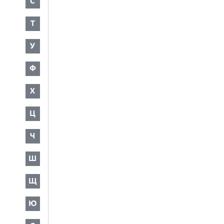
С
Т
У
Ф
Х
Ц
Ч
Ш
Щ
Ю