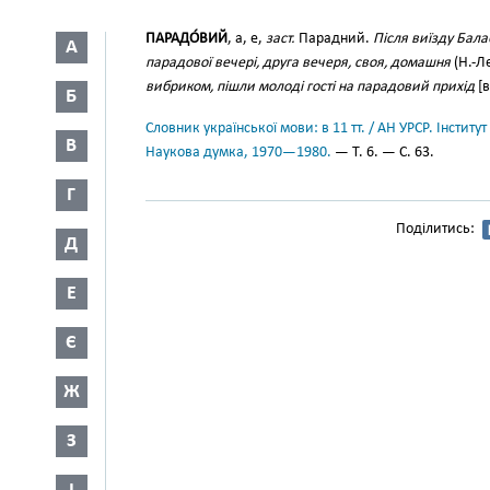
ПАРАДО́ВИЙ
, а, е,
заст.
Парадний.
Після виїзду Бала
А
парадової вечері, друга вечеря, своя, домашня
(Н.-Ле
вибриком, пішли молоді гості на парадовий прихід
[в
Б
Словник української мови: в 11 тт. / АН УРСР. Інститут
В
Наукова думка, 1970—1980.
— Т. 6. — С. 63.
Г
Поділитись:
Д
Е
Є
Ж
З