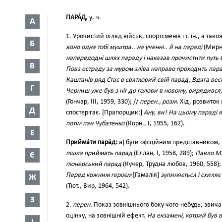
ПАРА́Д
, у,
ч.
А
1. Урочистий огляд військ, спортсменів і т. ін., а також
Б
воно одна тобі муштра.. на ученні.. й на параді
(Мирни
напередодні шлях параду і наказав прочистити путь 
В
Повз естраду за муром зліва направо проходить пара
Каштанів ряд Стає в святковий свій парад, Вдяга вес
Г
Черниш уже був з ніг до голови в новому, вирядився
(Гончар, III, 1959, 330); //
перен., розм.
Хід, розвиток 
Д
спостерігає. [Прапорщик:]
Ану, ви! На цьому параді 
потім пан Чубатенко
(Корн., І, 1955, 162).
Е
Прийма́ти пара́д:
а) бути офіційним представником,
пішла приймать парад
(Еллан, І, 1958, 289);
Павло Ми
Є
піонерський парад
(Кучер, Трудна любов, 1960, 558);
Перед кожним героєм
[Гамалія]
зупиняється і схиля
Ж
(Тют., Вир, 1964, 542).
З
2.
перен.
Показ зовнішнього боку чого-небудь, звич
оцінку, на зовнішній ефект.
На екзамені, котрий був в