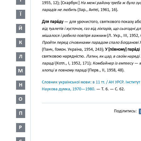
І
1955, 12); [Скарбун:]
На межі району треба ж було зус
парадів не любить
(Зар., Антеї, 1961, 16).
Ї
Для пара́ду
— для урочистого, святкового показу аб
Й
від туалетів і хусточок, газ від ліхтарів, що сьогодні 
мішалося і робило повітря важким
(Л. Укр., III, 1952,
К
Пройти перед січовиками парадом спало Богданові 
(Панч, Гомон. Україна, 1954, 243);
У [по́вному] пара́ді
Л
святковою нарядністю.
Латин, як цар, в своїм наряді 
параді
(Котл., І, 1952, 171);
Комбайнер із емтеесу — м
М
хлопці в повному параді
(Перв., II, 1958, 48).
Словник української мови: в 11 тт. / АН УРСР. Інститут
Н
Наукова думка, 1970—1980.
— Т. 6. — С. 62.
О
Поділитись:
П
Р