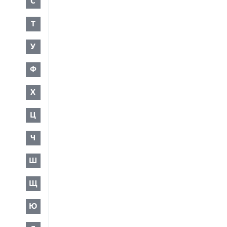
С
Т
У
Ф
Х
Ц
Ч
Ш
Щ
Ю