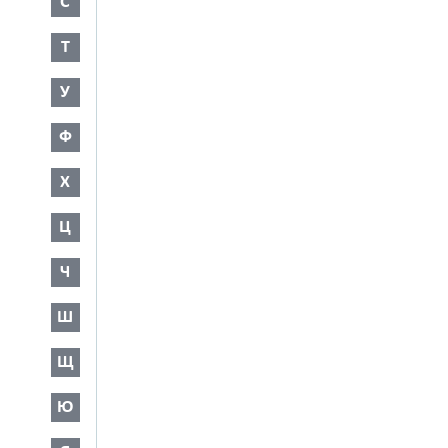
С
Т
У
Ф
Х
Ц
Ч
Ш
Щ
Ю