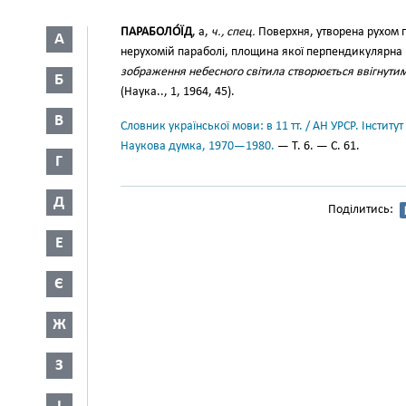
ПАРАБОЛО́ЇД
, а,
ч., спец.
Поверхня, утворена рухом п
А
нерухомій параболі, площина якої перпендикулярна
зображення небесного світила створюється ввігнути
Б
(Наука.., 1, 1964, 45).
В
Словник української мови: в 11 тт. / АН УРСР. Інститут
Наукова думка, 1970—1980.
— Т. 6. — С. 61.
Г
Д
Поділитись:
Е
Є
Ж
З