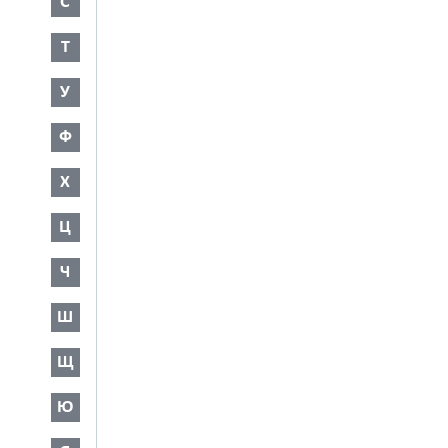
С
Т
У
Ф
Х
Ц
Ч
Ш
Щ
Ю