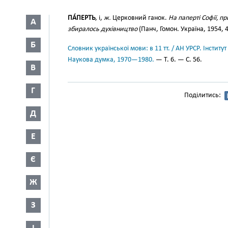
ПА́ПЕРТЬ
, і,
ж.
Церковний ганок.
На паперті Софії, 
А
збиралось духівництво
(Панч, Гомон. Україна, 1954, 4
Б
Словник української мови: в 11 тт. / АН УРСР. Інститут
Наукова думка, 1970—1980.
— Т. 6. — С. 56.
В
Г
Поділитись:
Д
Е
Є
Ж
З