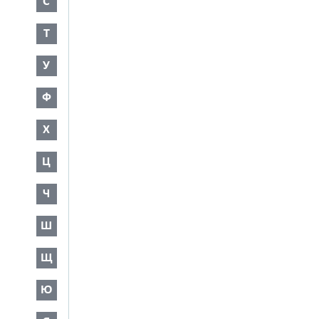
С
Т
У
Ф
Х
Ц
Ч
Ш
Щ
Ю