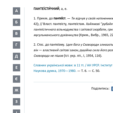
ПАНТЕЇСТИ́ЧНИЙ
, а, е.
А
1. Прикм. до
пантеї́ст
. —
Ти відчув у своїх натхненни
Б
42); // Власт. пантеїсту, пантеїстам.
Хайямові "рубайяти
пантеїстичного вільнодумства і світової скорботи, г
В
мусульманського духівництва
(Крим., Вибр., 1965, 22
Г
2. Стос. до пантеїзму.
Ідея бога у Сковороди зливаєтьс
він — властивий світові закон, рушійна сила його розв
Д
Сковорода не пішов
(Іст. укр. літ., І, 1954, 116).
Словник української мови: в 11 тт. / АН УРСР. Інститут
Е
Наукова думка, 1970—1980.
— Т. 6. — С. 50.
Є
Поділитись:
Ж
З