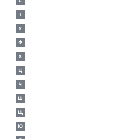
С
Т
У
Ф
Х
Ц
Ч
Ш
Щ
Ю