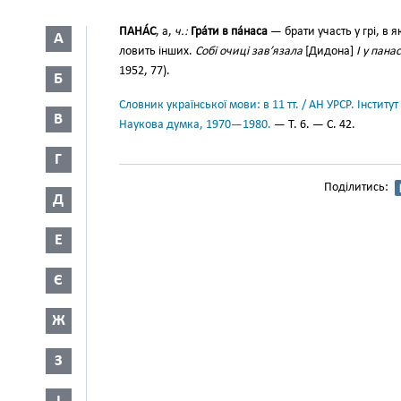
ПАНА́С
, а,
ч.:
Гра́ти в па́наса
— брати участь у грі, в 
А
ловить інших.
Собі очиці зав’язала
[Дидона]
І у пана
1952, 77).
Б
Словник української мови: в 11 тт. / АН УРСР. Інститут
В
Наукова думка, 1970—1980.
— Т. 6. — С. 42.
Г
Поділитись:
Д
Е
Є
Ж
З