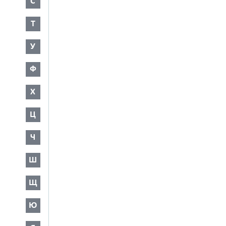
С
Т
У
Ф
Х
Ц
Ч
Ш
Щ
Ю