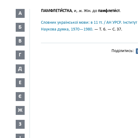
ПАМФЛЕТИ́СТКА
, и,
ж
. Жін. до
памфлети́ст
.
А
Словник української мови: в 11 тт. / АН УРСР. Інститут
Б
Наукова думка, 1970—1980.
— Т. 6. — С. 37.
В
Поділитись:
Г
Д
Е
Є
Ж
З