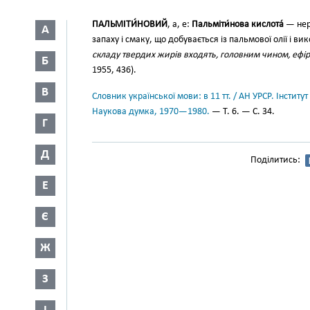
ПАЛЬМІТИ́НОВИЙ
, а, е:
Пальміти́нова кислота́
— нер
А
запаху і смаку, що добувається із пальмової олії і в
складу твердих жирів входять, головним чином, ефір
Б
1955, 436).
В
Словник української мови: в 11 тт. / АН УРСР. Інститут
Наукова думка, 1970—1980.
— Т. 6. — С. 34.
Г
Д
Поділитись:
Е
Є
Ж
З