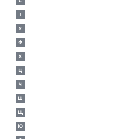
С
Т
У
Ф
Х
Ц
Ч
Ш
Щ
Ю