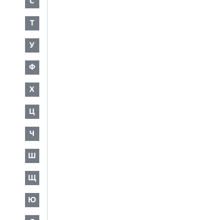
С
Т
У
Ф
Х
Ц
Ч
Ш
Щ
Ю