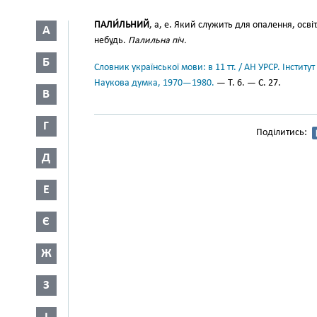
ПАЛИ́ЛЬНИЙ
, а, е. Який служить для опалення, осві
А
небудь.
Палильна піч.
Б
Словник української мови: в 11 тт. / АН УРСР. Інститут
Наукова думка, 1970—1980.
— Т. 6. — С. 27.
В
Г
Поділитись:
Д
Е
Є
Ж
З