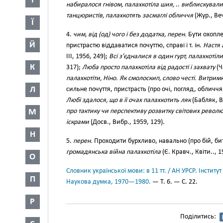
І
набиралося гнівом, палахкотіла шия,
..
виблискували
танцюристів, палахкотять засмаглі обличчя
(Жур., Веч
Ї
4.
чим, від (од) чого і без додатка, перен.
Бути охопл
Й
пристрастю віддаватися почуттю, справі і т. ін.
Настя 
III, 1956, 249);
Всі з’єдналися в один гурт, палахкотіл
К
317);
Люба просто палахкотіла від радості і захвату
(Ч
палахкотіти, Ніно. Як смолоскип, слово честі. Витрим
Л
сильне почуття, пристрасть (про очі, погляд, обличчя і 
Любі здалося, що в її очах палахкотить ляк
(Бабляк, В
М
про тактику чи перспективу розвитку світових революц
іскрами
(Досв., Вибр., 1959, 129).
Н
5.
перен.
Проходити бурхливо, навально (про бій, битву
громадянська війна палахкотіла
(Є. Кравч., Квіти.., 1
О
Словник української мови: в 11 тт. / АН УРСР. Інститут
П
Наукова думка, 1970—1980.
— Т. 6. — С. 22.
Р
Поділитись: