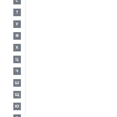
С
Т
У
Ф
Х
Ц
Ч
Ш
Щ
Ю