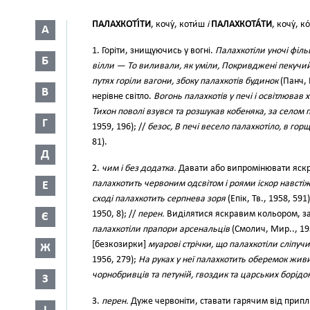
ПАЛАХКОТІ́ТИ
, кочу́, коти́ш
і
ПАЛАХКОТА́ТИ
, кочу́, к
А
1. Горіти, знищуючись у вогні.
Палахкотіли уночі філь
Б
вілли — То виливали, як уміли, Покривджені пекучий
путях горіли вагони, збоку палахкотів будинок
(Панч, 
В
нерівне світло.
Вогонь палахкотів у печі і освітлював
Тихон поволі взувся та розшукав кобеняка, за селом
Г
1959, 196); //
безос, В печі весело палахкотіло, в го
81).
Д
2.
чим і без додатка.
Давати або випромінювати яскра
палахкотить червоним одсвітом і роями іскор навсті
Е
сході палахкотить серпнева зоря
(Епік, Тв., 1958, 591
1950, 8); //
перен.
Виділятися яскравим кольором, з
Є
палахкотіли прапори арсенальців
(Смолич, Мир.., 19
[безкозирки]
муарові стрічки, що палахкотіли сліпуч
Ж
1956, 279);
На руках у неї палахкотить оберемок живих
чорнобривців та петуній, гвоздик та царських борідо
З
3.
перен.
Дуже червоніти, ставати гарячим від припл