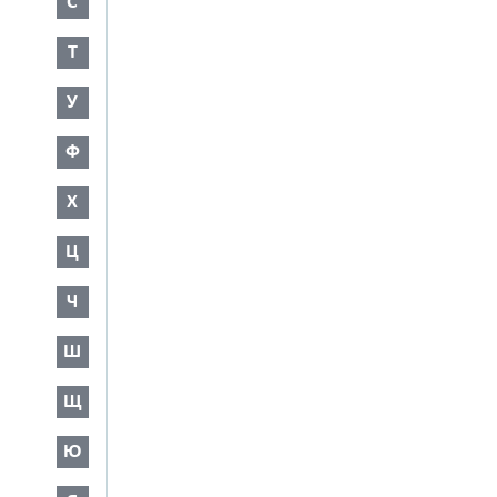
С
Т
У
Ф
Х
Ц
Ч
Ш
Щ
Ю