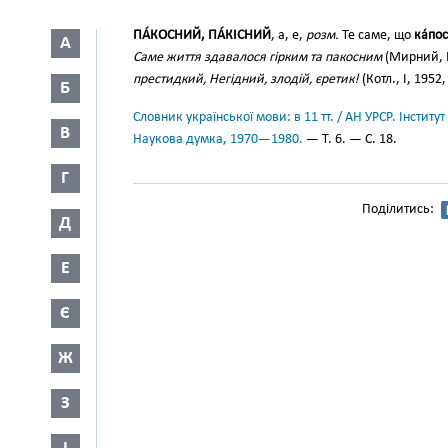
ПА́КОСНИЙ, ПА́КІСНИЙ
, а, е,
розм.
Те саме, що
ка́по
А
Саме життя здавалося гірким та пакосним
(Мирний, I
престидкий, Негідний, злодій, єретик!
(Котл., І, 1952,
Б
Словник української мови: в 11 тт. / АН УРСР. Інститут
В
Наукова думка, 1970—1980.
— Т. 6. — С. 18.
Г
Поділитись:
Д
Е
Є
Ж
З