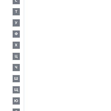
С
Т
У
Ф
Х
Ц
Ч
Ш
Щ
Ю