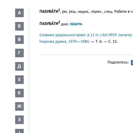
1
ПАЗУВА́ТИ
, у́ю, у́єш,
недок., перех., спец.
Робити в чо
А
2
ПАЗУВА́ТИ
див.
па́зити
.
Б
Словник української мови: в 11 тт. / АН УРСР. Інститут
В
Наукова думка, 1970—1980.
— Т. 6. — С. 15.
Г
Поділитись:
Д
Е
Є
Ж
З