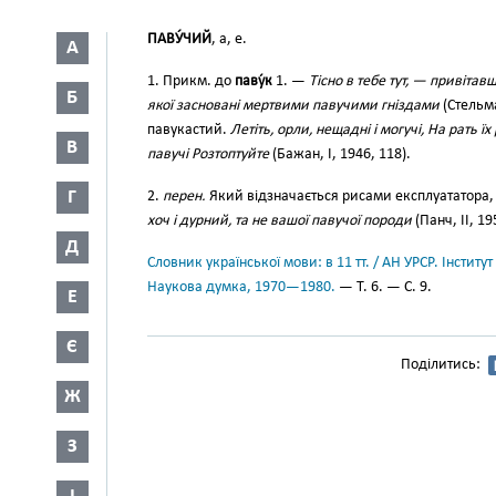
ПАВУ́ЧИЙ
, а, е.
А
1. Прикм. до
паву́к
1. —
Тісно в тебе тут, — привітав
Б
якої засновані мертвими павучими гніздами
(Стельма
павукастий.
Летіть, орли, нещадні і могучі, На рать їх
В
павучі Розтоптуйте
(Бажан, І, 1946, 118).
Г
2.
перен.
Який відзначається рисами експлуататора, 
хоч і дурний, та не вашої павучої породи
(Панч, II, 19
Д
Словник української мови: в 11 тт. / АН УРСР. Інститут
Наукова думка, 1970—1980.
— Т. 6. — С. 9.
Е
Є
Поділитись:
Ж
З