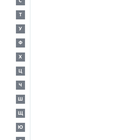
С
Т
У
Ф
Х
Ц
Ч
Ш
Щ
Ю