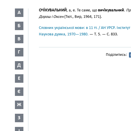
ОЧІ́КУВАЛЬНИЙ
, а, е. Те саме, що
вичі́кувальний
.
Пр
А
Дорош і Оксен
(Тют., Вир, 1964, 171).
Б
Словник української мови: в 11 тт. / АН УРСР. Інститут
Наукова думка, 1970—1980.
— Т. 5. — С. 833.
В
Г
Поділитись:
Д
Е
Є
Ж
З