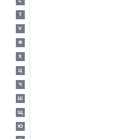
С
Т
У
Ф
Х
Ц
Ч
Ш
Щ
Ю