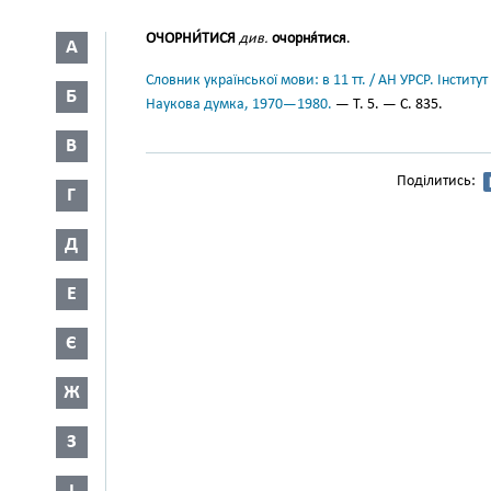
ОЧОРНИ́ТИСЯ
див.
очорня́тися
.
А
Словник української мови: в 11 тт. / АН УРСР. Інститут
Б
Наукова думка, 1970—1980.
— Т. 5. — С. 835.
В
Поділитись:
Г
Д
Е
Є
Ж
З