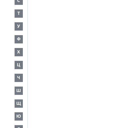
С
Т
У
Ф
Х
Ц
Ч
Ш
Щ
Ю