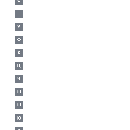
С
Т
У
Ф
Х
Ц
Ч
Ш
Щ
Ю