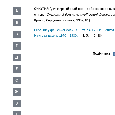
ОЧКУРНЯ́
, і́,
ж.
Верхній край штанів або шароварів,
А
очкура.
Очумався й батько на сирій землі. Глянув, а 
Кравч., Сердечна розмова, 1957, 81).
Б
Словник української мови: в 11 тт. / АН УРСР. Інститут
В
Наукова думка, 1970—1980.
— Т. 5. — С. 834.
Г
Поділитись:
Д
Е
Є
Ж
З