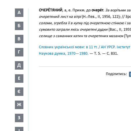
ОЧЕРЕ́ТЯНИЙ
, а, е. Прикм. до
очере́т
.
За ворітьми за
А
очеретяний лист на вітрі
(Н.-Лев., II, 1956, 122); // З
соломи, згребла її в купку під очеретяною стінкою і з
Б
сумовито заграли якісь очеретяні дудки
(Вас., II, 19
селище з саманних хатин та очеретяних мазанок
(Тул
В
Словник української мови: в 11 тт. / АН УРСР. Інститут
Г
Наукова думка, 1970—1980.
— Т. 5. — С. 831.
Д
Поділитись:
Е
Є
Ж
З