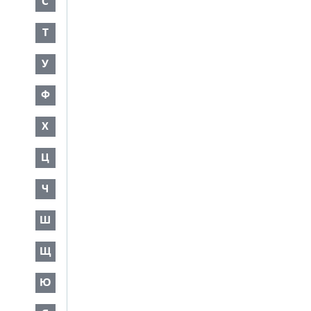
С
Т
У
Ф
Х
Ц
Ч
Ш
Щ
Ю