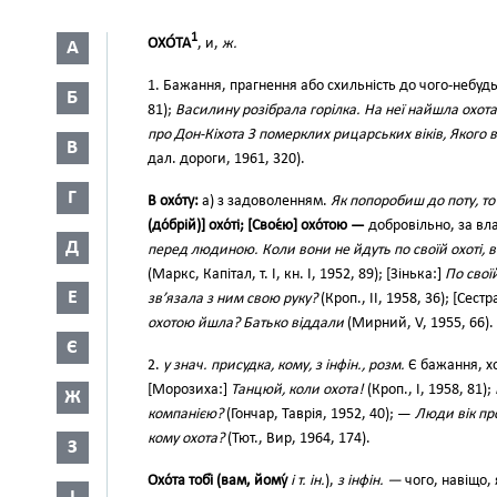
1
ОХО́ТА
, и,
ж.
А
1. Бажання, прагнення або схильність до чого-небуд
Б
81);
Василину розібрала горілка. На неї найшла охота
про Дон-Кіхота З померклих рицарських віків, Якого 
В
дал. дороги, 1961, 320).
Г
В охо́ту:
а) з задоволенням.
Як попоробиш до поту, то
(до́брій)] охо́ті; [Своє́ю] охо́тою —
добровільно, за в
Д
перед людиною. Коли вони не йдуть по своїй охоті, в
(Маркс, Капітал, т. І, кн. І, 1952, 89); [Зінька:]
По своїй
Е
зв’язала з ним свою руку?
(Кроп., II, 1958, 36); [Сест
охотою йшла? Батько віддали
(Мирний, V, 1955, 66).
Є
2.
у знач. присудка, кому, з інфін., розм.
Є бажання, хо
[Морозиха:]
Танцюй, коли охота!
(Кроп., І, 1958, 81);
Ж
компанією?
(Гончар, Таврія, 1952, 40); —
Люди вік п
кому охота?
(Тют., Вир, 1964, 174).
З
Охо́та тобі́ (вам, йому́
і т. ін.
),
з інфін. —
чого, навіщо,