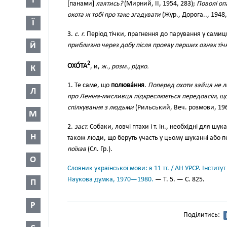
І
[панами]
лаятись?
(Мирний, II, 1954, 283);
Поволі оп
охота ж тобі про таке згадувати
(Жур., Дорога.., 1948,
Ї
3.
с. г.
Період тічки, прагнення до парування у самиц
Й
приблизно через добу після прояву перших ознак тіч
2
ОХО́ТА
, и,
ж., розм., рідко.
К
1. Те саме, що
полюва́ння
.
Поперед охоти зайця не 
Л
про Леніна-мисливця підкреслюється передовсім, що
спілкування з людьми
(Рильський, Веч. розмови, 196
М
2.
заст.
Собаки, ловчі птахи і т. ін., необхідні для шук
Н
також люди, що беруть участь у цьому шуканні або п
поїхав
(Сл. Гр.).
О
Словник української мови: в 11 тт. / АН УРСР. Інститут
Наукова думка, 1970—1980.
— Т. 5. — С. 825.
П
Р
Поділитись: