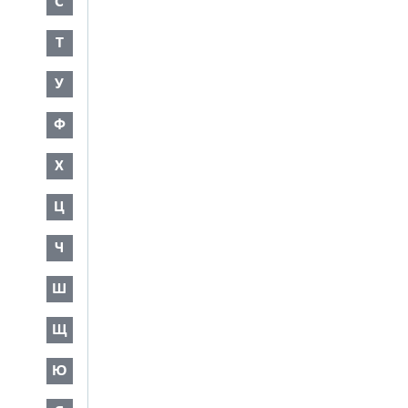
С
Т
У
Ф
Х
Ц
Ч
Ш
Щ
Ю