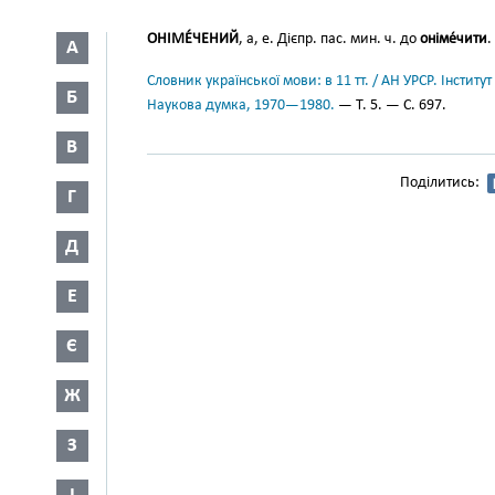
ОНІМЕ́ЧЕНИЙ
, а, е. Дієпр. пас. мин. ч. до
оніме́чити
.
А
Словник української мови: в 11 тт. / АН УРСР. Інститут
Б
Наукова думка, 1970—1980.
— Т. 5. — С. 697.
В
Поділитись:
Г
Д
Е
Є
Ж
З