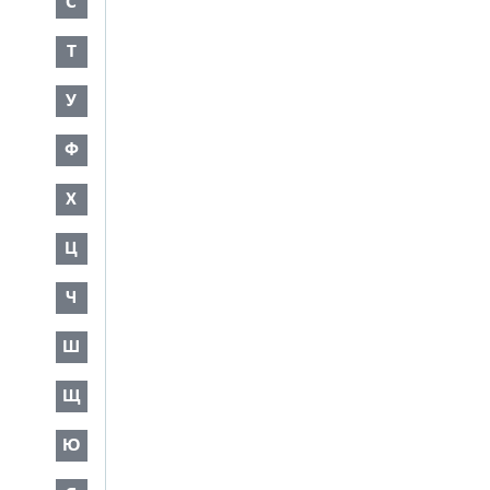
С
Т
У
Ф
Х
Ц
Ч
Ш
Щ
Ю