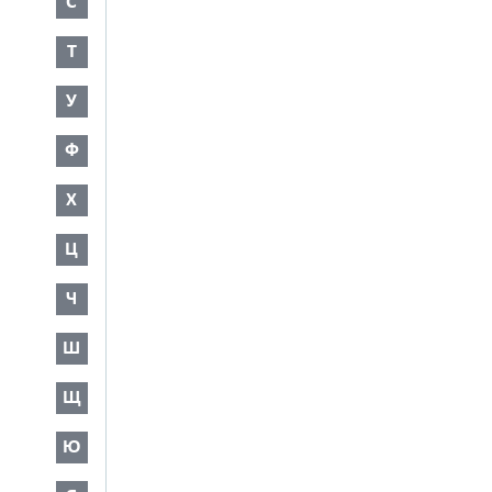
С
Т
У
Ф
Х
Ц
Ч
Ш
Щ
Ю