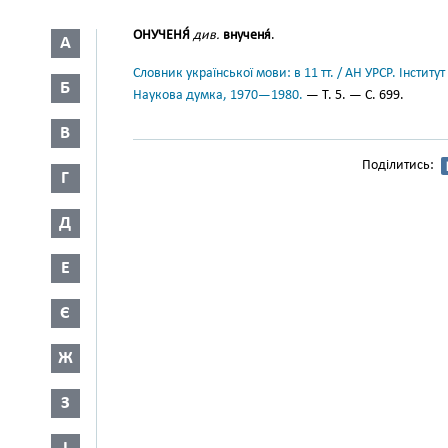
ОНУЧЕНЯ́
див.
внученя́
.
А
Словник української мови: в 11 тт. / АН УРСР. Інститут
Б
Наукова думка, 1970—1980.
— Т. 5. — С. 699.
В
Поділитись:
Г
Д
Е
Є
Ж
З