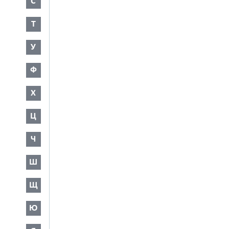
С
Т
У
Ф
Х
Ц
Ч
Ш
Щ
Ю