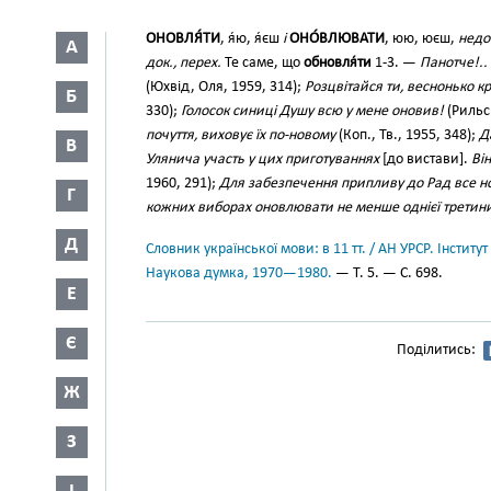
ОНОВЛЯ́ТИ
, я́ю, я́єш
і
ОНО́ВЛЮВАТИ
, юю, юєш,
недок
А
док., перех.
Те саме, що
обновля́ти
1-3. —
Панотче!..
(Юхвід, Оля, 1959, 314);
Розцвітайся ти, веснонько к
Б
330);
Голосок синиці Душу всю у мене оновив!
(Рильсь
почуття, виховує їх по-новому
(Коп., Тв., 1955, 348);
Д
В
Улянича участь у цих приготуваннях
[до вистави].
Ві
1960, 291);
Для забезпечення припливу до Рад все нов
Г
кожних виборах оновлювати не менше однієї третини
Д
Словник української мови: в 11 тт. / АН УРСР. Інститут
Наукова думка, 1970—1980.
— Т. 5. — С. 698.
Е
Є
Поділитись:
Ж
З