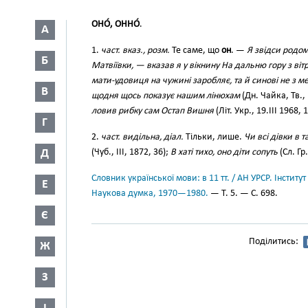
ОНО́, ОННО́
.
А
1.
част. вказ., розм.
Те саме, що
он
. —
Я звідси родом
Б
Матвіївки, — вказав я у вікнину На дальню гору з ві
мати-удовиця на чужині заробляє, та й синові не з м
В
щодня щось показує нашим лінюхам
(Дн. Чайка, Тв.,
ловив рибку сам Остап Вишня
(Літ. Укр., 19.III 1968, 1
Г
2.
част. видільна, діал.
Тільки, лише.
Чи всі дівки в 
Д
(Чуб., III, 1872, 36);
В хаті тихо, оно діти сопуть
(Сл. Гр.
Словник української мови: в 11 тт. / АН УРСР. Інститут
Е
Наукова думка, 1970—1980.
— Т. 5. — С. 698.
Є
Поділитись:
Ж
З