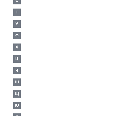
С
Т
У
Ф
Х
Ц
Ч
Ш
Щ
Ю