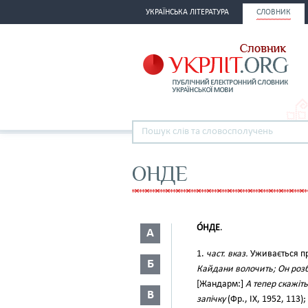
УКРАЇНСЬКА ЛІТЕРАТУРА
СЛОВНИК
ОНДЕ
О́НДЕ
.
А
1.
част. вказ.
Уживається пр
Б
Кайдани волочить; Он роз
[Жандарм:]
А тепер скажіть
В
запічку
(Фр., IX, 1952, 113)