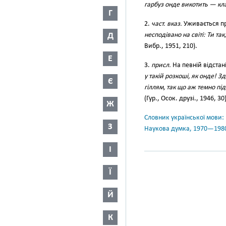
гарбуз онде викотить — кл
Г
2.
част. вказ.
Уживається пр
Д
несподівано на світі: Ти та
Вибр., 1951, 210).
Е
3.
присл.
На певній відстан
у такій розкоші, як онде! 
Є
гіллям, так що аж темно пі
(Гур., Осок. друзі., 1946, 30)
Ж
Словник української мови: в 
З
Наукова думка, 1970—198
І
Ї
Й
К