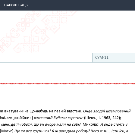
ТРАНСЛІТЕРАЦІЯ
СУМ-11
и вказуванні на що-небудь на певній відстані.
Онде злодій штемпований
бойник
[розбійник]
катований Зубами скрегоче
(Шевч., І, 1963, 242);
 мені, де ті чоботи, що ви вчора мали на собі?
[Микола:]
А онде стоять у
; [Мати:]
Що ти все крутишся! Я ж загадала роботу? Чого ж ти… Їсти їси, а