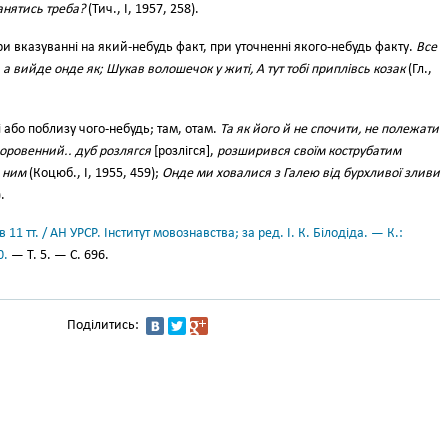
анятись треба?
(Тич., І, 1957, 258).
и вказуванні на який-небудь факт, при уточненні якого-небудь факту.
Все
к, а вийде онде як; Шукав волошечок у житі, А тут тобі приплівсь козак
(Гл.,
і або поблизу чого-небудь; там, отам.
Та як його й не спочити, не полежати
Здоровенний.. дуб розлягся
[розлігся],
розширився своїм кострубатим
д ним
(Коцюб., І, 1955, 459);
Онде ми ховалися з Галею від бурхливої зливи
.
11 тт. / АН УРСР. Інститут мовознавства; за ред. І. К. Білодіда. — К.:
0.
— Т. 5. — С. 696.
Поділитись: