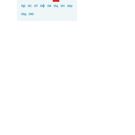
ор
ос
от
оф
ох
оц
оч
ош
ощ
ою