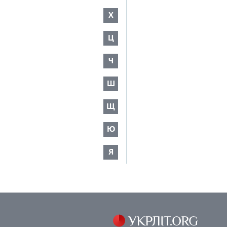
Х
Ц
Ч
Ш
Щ
Ю
Я