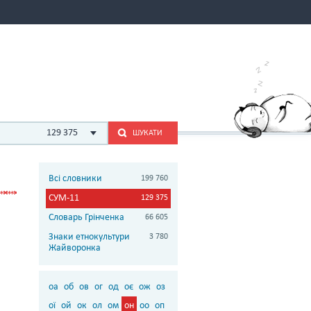
129 375
ШУКАТИ
Всі словники
199 760
СУМ-11
129 375
Словарь Грінченка
66 605
Знаки етнокультури
3 780
Жайворонка
оа
об
ов
ог
од
оє
ож
оз
ої
ой
ок
ол
ом
он
оо
оп