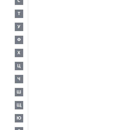
С
Т
У
Ф
Х
Ц
Ч
Ш
Щ
Ю