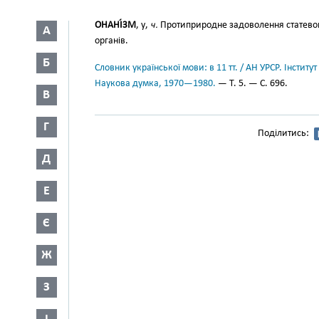
ОНАНІ́ЗМ
, у,
ч.
Протиприродне задоволення статевог
А
органів.
Б
Словник української мови: в 11 тт. / АН УРСР. Інститут
Наукова думка, 1970—1980.
— Т. 5. — С. 696.
В
Г
Поділитись:
Д
Е
Є
Ж
З