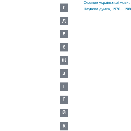
Словник української мови: в 
Г
Наукова думка, 1970—198
Д
Е
Є
Ж
З
І
Ї
Й
К