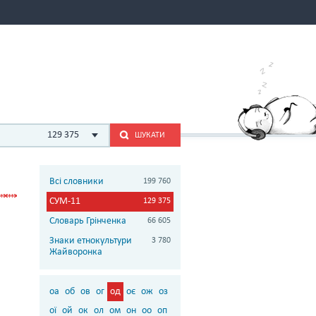
129 375
ШУКАТИ
Всі словники
199 760
СУМ-11
129 375
Словарь Грінченка
66 605
Знаки етнокультури
3 780
Жайворонка
оа
об
ов
ог
од
оє
ож
оз
ої
ой
ок
ол
ом
он
оо
оп