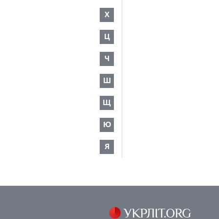
Х
Ц
Ч
Ш
Щ
Ю
Я