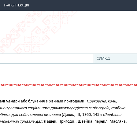
ТРАНСЛІТЕРАЦІЯ
СУМ-11
алі мандри або блукання з різними пригодами.
Прекрасно, коли,
нену великого соціального драматизму одіссею своїх героїв, глибоко
облять для себе належні висновки
(Довж., III, 1960, 145);
Швейкова
олоненими тривала далі
(Гашек, Пригоди.. Швейка, перекл. Масляка,