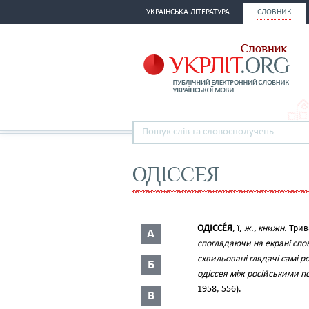
УКРАЇНСЬКА ЛІТЕРАТУРА
СЛОВНИК
ОДІССЕЯ
ОДІССЕ́Я
, ї,
ж., книжн.
Трив
А
споглядаючи на екрані спов
схвильовані глядачі самі р
Б
одіссея між російськими п
1958, 556).
В