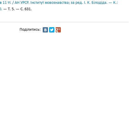
11 тт. / АН УРСР. Інститут мовознавства; за ред. І. К. Білодіда. — К.:
0.
— Т. 5. — С. 631.
Поділитись: