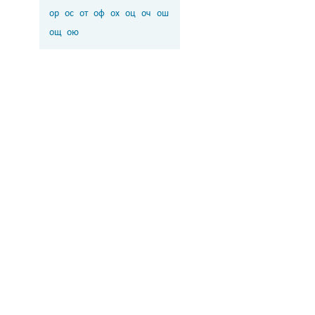
ор
ос
от
оф
ох
оц
оч
ош
ощ
ою