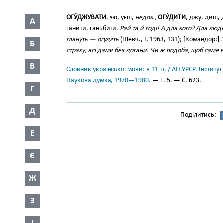
ОГУ́ДЖУВАТИ
, ую, уєш,
недок.,
ОГУ́ДИТИ
, джу, диш,
А
ганити, ганьбити.
Рай та й годі! А для кого? Для люд
глянуть — огудять
(Шевч., І, 1963, 131); [Командор:]
Б
страху, всі дами без догани. Чи ж подоба, щоб саме
В
Словник української мови: в 11 тт. / АН УРСР. Інститут
Наукова думка, 1970—1980.
— Т. 5. — С. 623.
Г
Д
Поділитись:
Е
Є
Ж
З