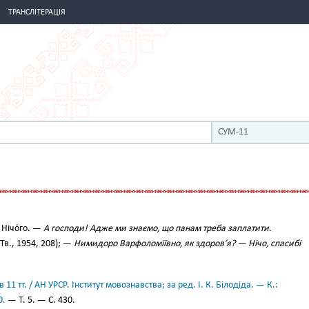
ТРАНСЛІТЕРАЦІЯ
СУМ-11
Нічо́го. —
А господи! Адже ми знаємо, що панам треба заплатити.
Тв., 1954, 208); —
Нимидоро Варфоломіївно, як здоров’я? — Нічо, спасибі
11 тт. / АН УРСР. Інститут мовознавства; за ред. І. К. Білодіда. — К.:
0.
— Т. 5. — С. 430.