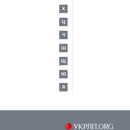
Х
Ц
Ч
Ш
Щ
Ю
Я