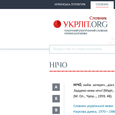
УКРАЇНСЬКА ЛІТЕРАТУРА
СЛОВНИК
НІЧО
НІЧО́
,
займ. запереч., діал.
А
Задурно нема нічо!
(Март., 
(М. Ол., Чуєш.., 1959, 48).
Б
Словник української мови: в 
В
Наукова думка, 1970—198