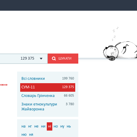
129 375
ШУКАТИ
Всі словники
199 760
СУМ-11
129 375
Словарь Грінченка
66 605
Знаки етнокультури
3 780
Жайворонка
на
нг
не
ни
ні
но
ну
нь
ню
ня