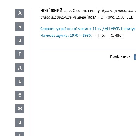
НІЧЛІ́ЖНИЙ
, а, е. Стос. до нічлігу.
Було страшно, але 
А
стало відрадніше на душі
(Козл., Ю. Крук, 1950, 71).
Б
Словник української мови: в 11 тт. / АН УРСР. Інститут
Наукова думка, 1970—1980.
— Т. 5. — С. 430.
В
Г
Поділитись:
Д
Е
Є
Ж
З