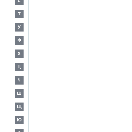
С
Т
У
Ф
Х
Ц
Ч
Ш
Щ
Ю