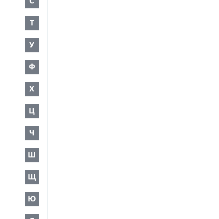
С
Т
У
Ф
Х
Ц
Ч
Ш
Щ
Ю