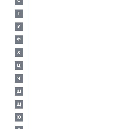
С
Т
У
Ф
Х
Ц
Ч
Ш
Щ
Ю