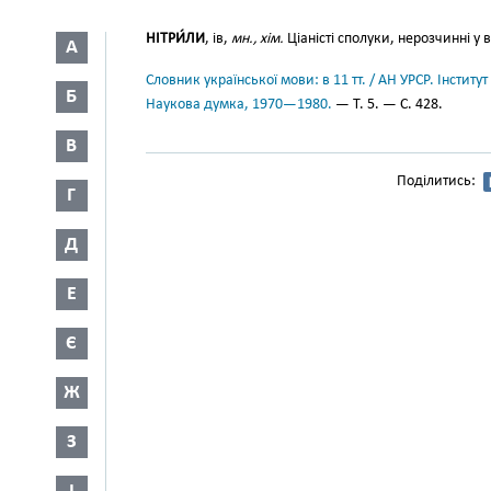
НІТРИ́ЛИ
, ів,
мн., хім.
Ціаністі сполуки, нерозчинні у в
А
Словник української мови: в 11 тт. / АН УРСР. Інститут
Б
Наукова думка, 1970—1980.
— Т. 5. — С. 428.
В
Поділитись:
Г
Д
Е
Є
Ж
З