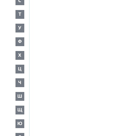
С
Т
У
Ф
Х
Ц
Ч
Ш
Щ
Ю