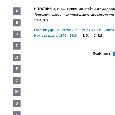
НІТРА́ТНИЙ
, а, е,
хім.
Прикм. до
нітра́т
.
Аміачні добри
А
Тому підживлювати озимину доцільніше нітратними
1964, 32).
Б
Словник української мови: в 11 тт. / АН УРСР. Інститут
В
Наукова думка, 1970—1980.
— Т. 5. — С. 428.
Г
Поділитись:
Д
Е
Є
Ж
З