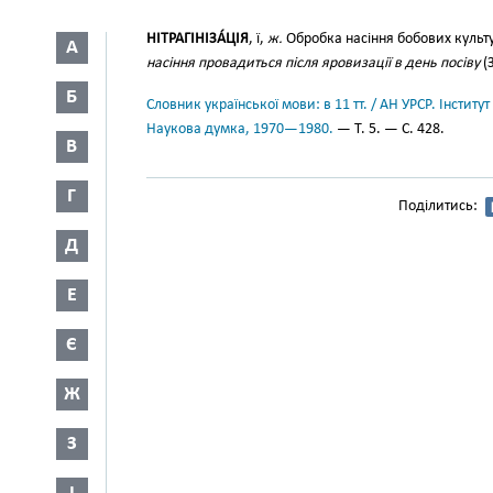
НІТРАГІНІЗА́ЦІЯ
, ї,
ж.
Обробка насіння бобових культу
А
насіння провадиться після яровизації в день посіву
(З
Б
Словник української мови: в 11 тт. / АН УРСР. Інститут
Наукова думка, 1970—1980.
— Т. 5. — С. 428.
В
Г
Поділитись:
Д
Е
Є
Ж
З