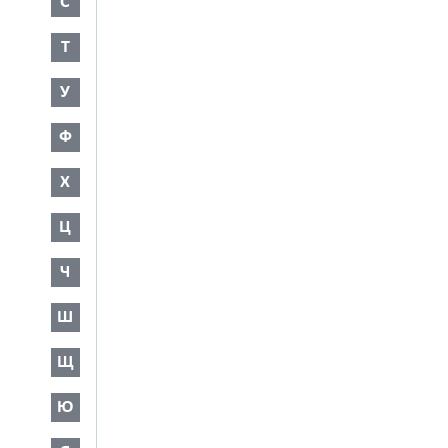
С
Т
У
Ф
Х
Ц
Ч
Ш
Щ
Ю