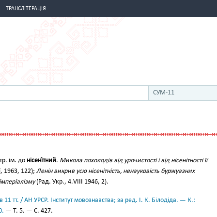
ТРАНСЛІТЕРАЦІЯ
СУМ-11
р. ім. до
нісені́тний
.
Микола похолодів від урочистості і від нісенітності її
, 1963, 122);
Ленін викрив усю нісенітність, ненауковість буржуазних
імперіалізму
(Рад. Укр., 4.VІІІ 1946, 2).
11 тт. / АН УРСР. Інститут мовознавства; за ред. І. К. Білодіда. — К.:
0.
— Т. 5. — С. 427.