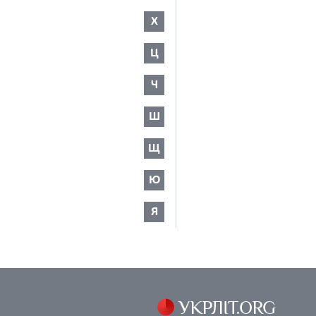
Х
Ц
Ч
Ш
Щ
Ю
Я