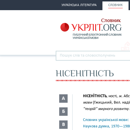
УКРАЇНСЬКА ЛІТЕРАТУРА
СЛОВНИК
НІСЕНІТНІСТЬ
НІСЕНІ́ТНІСТЬ
, ності,
ж.
Абст
А
мови
(Гжицький, Вел. надії
"теорій" мирного розвитку 
Б
Словник української мови: в 
В
Наукова думка, 1970—198