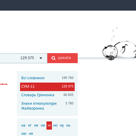
129 375
ШУКАТИ
Всі словники
199 760
СУМ-11
129 375
Словарь Грінченка
66 605
Знаки етнокультури
3 780
Жайворонка
на
нг
не
ни
ні
но
ну
нь
ню
ня