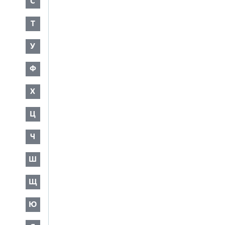
С
Т
У
Ф
Х
Ц
Ч
Ш
Щ
Ю