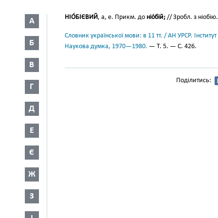
НІО́БІЄВИЙ
, а, е. Прикм. до
ніо́бій;
// Зробл. з ніобію.
А
Словник української мови: в 11 тт. / АН УРСР. Інститут
Б
Наукова думка, 1970—1980.
— Т. 5. — С. 426.
В
Поділитись:
Г
Д
Е
Є
Ж
З