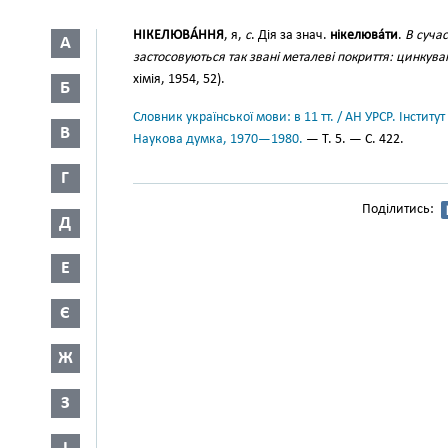
НІКЕЛЮВА́ННЯ
, я,
с
. Дія за знач.
нікелюва́ти
.
В суча
А
застосовуються так звані металеві покриття: цинкув
хімія, 1954, 52).
Б
Словник української мови: в 11 тт. / АН УРСР. Інститут
В
Наукова думка, 1970—1980.
— Т. 5. — С. 422.
Г
Поділитись:
Д
Е
Є
Ж
З