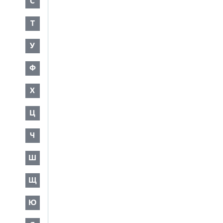
С
Т
У
Ф
Х
Ц
Ч
Ш
Щ
Ю