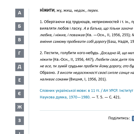
НІ́ЖИТИ
, жу, жиш,
недок., перех.
А
1. Оберігаючи від труднощів, неприємностей і т. ін.,
Б
виявляти любов і ласку.
А в батька, що тільки захоче
любив, і ніжив, і поважав
(Кв. —Осн., II, 1956, 255);
М
В
вміння самому пробивати собі дорогу
(Баш, Надія, 19
Г
2. Пестити, голубити кого-небудь.
Досадно їй, що мати
ніжити
(Кв.-Осн., II, 1956, 447);
Любити своє дитя тіл
Д
не все, ти зумій грудьми пробити йому дорогу, ото б
Образно.
З висоти недосяжності своєї сипле сонце на 
наливає соками
(Вишня, І, 1956, 201).
Е
Словник української мови: в 11 тт. / АН УРСР. Інститут
Є
Наукова думка, 1970—1980.
— Т. 5. — С. 421.
Ж
Поділитись:
З