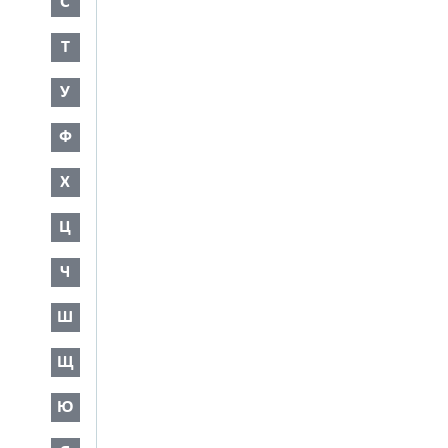
С
Т
У
Ф
Х
Ц
Ч
Ш
Щ
Ю