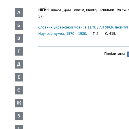
НІГИ́Ч
,
присл., діал.
Зовсім, нічого, ніскільки.
Яр схил
А
57).
Б
Словник української мови: в 11 тт. / АН УРСР. Інститут
Наукова думка, 1970—1980.
— Т. 5. — С. 419.
В
Г
Поділитись:
Д
Е
Є
Ж
З