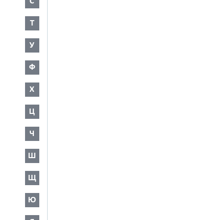
С
Т
У
Ф
Х
Ц
Ч
Ш
Щ
Ю