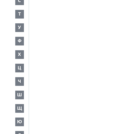
С
Т
У
Ф
Х
Ц
Ч
Ш
Щ
Ю