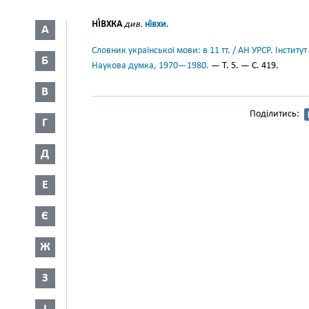
НІ́ВХКА
див.
ні́вхи
.
А
Словник української мови: в 11 тт. / АН УРСР. Інститут
Б
Наукова думка, 1970—1980.
— Т. 5. — С. 419.
В
Поділитись:
Г
Д
Е
Є
Ж
З