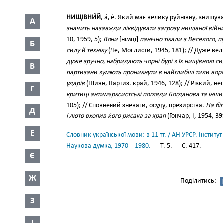
НИЩІВНИ́Й
, а́, е́. Який має велику руйнівну, знищу
А
значить назавжди ліквідувати загрозу нищівної війн
10, 1959, 5);
Вони
[німці]
панічно тікали з Веселого,
Б
силу й техніку
(Ле, Мої листи, 1945, 181); // Дуже в
дуже зручно, набридають чорні бурі з їх нищівною с
В
партизани зуміють проникнути в найглибші тили вор
ударів
(Шиян, Партиз. край, 1946, 128); // Різкий,
Г
критиці антимарксистські погляди Богданова та інших
105); // Сповнений зневаги, осуду, презирства.
На бі
Д
і люто вхопив його рисака за храп
(Гончар, І, 1954, 39
Е
Словник української мови: в 11 тт. / АН УРСР. Інститут
Наукова думка, 1970—1980.
— Т. 5. — С. 417.
Є
Ж
Поділитись:
З