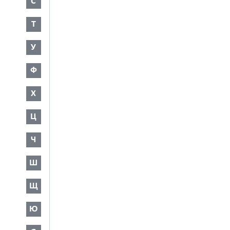
С
Т
У
Ф
Х
Ц
Ч
Ш
Щ
Ю