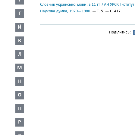
І
Словник української мови: в 11 тт. / АН УРСР. Інститут
Наукова думка, 1970—1980.
— Т. 5. — С. 417.
Ї
Й
Поділитись:
К
Л
М
Н
О
П
Р