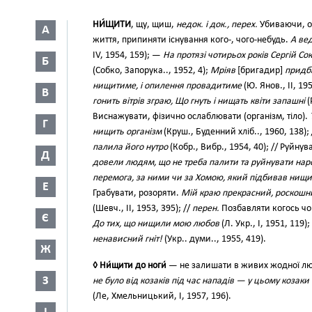
НИ́ЩИТИ
, щу, щиш,
недок. і док., перех.
Убиваючи, от
А
життя, припиняти існування кого-, чого-небудь.
А вед
IV, 1954, 159); —
На протязі чотирьох років Сергій Со
Б
(Собко, Запорука.., 1952, 4);
Мріяв
[бригадир]
придба
нищитиме, і опилення провадитиме
(Ю. Янов., II, 19
В
гонить вітрів зграю, Що гнуть і нищать квіти запашні
(
Виснажувати, фізично ослаблювати (організм, тіло).
Г
нищить організм
(Круш., Буденний хліб.., 1960, 138);
палила його нутро
(Кобр., Вибр., 1954, 40); // Руйнува
Д
довели людям, що не треба палити та руйнувати наро
перемога, за ними чи за Хомою, який підбивав нищит
Е
Грабувати, розоряти.
Мій краю прекрасний, роскошн
(Шевч., II, 1953, 395); //
перен.
Позбавляти когось чог
Є
До тих, що нищили мою любов
(Л. Укр., І, 1951, 119);
ненависний гніт!
(Укр.. думи.., 1955, 419).
Ж
◊ Ни́щити до ноги́
— не залишати в живих жодної л
З
не було від козаків під час нападів — у цьому коза
(Ле, Хмельницький, І, 1957, 196).