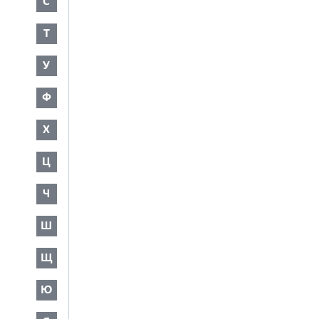
С
Т
У
Ф
Х
Ц
Ч
Ш
Щ
Ю