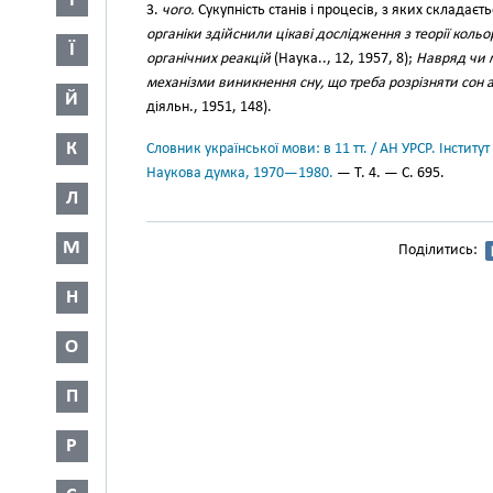
І
3.
чого.
Сукупність станів і процесів, з яких складаєт
органіки здійснили цікаві дослідження з теорії кольо
Ї
органічних реакцій
(Наука.., 12, 1957, 8);
Навряд чи м
механізми виникнення сну, що треба розрізняти сон 
Й
діяльн., 1951, 148).
К
Словник української мови: в 11 тт. / АН УРСР. Інститут
Наукова думка, 1970—1980.
— Т. 4. — С. 695.
Л
М
Поділитись:
Н
О
П
Р