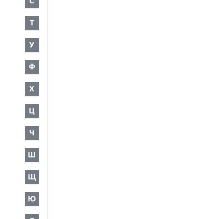
С
Т
У
Ф
Х
Ц
Ч
Ш
Щ
Ю