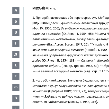
МЕХАНІ́ЗМ
, у,
ч.
А
1. Пристрій, що передає або перетворює рух.
Майстр
Б
[відчинили]
дверці до механізму, він ввіткнув туди 
(Фр., IV, 1950, 206);
За вибалком машина почала криву
В
вдарила в механізм
(Ю. Янов., І, 1954, 65);
Микола Пе
автоматичними механізмами, які подавали до вибухов
Г
речовини
(Вл., Аргон. Всесв., 1947, 26); * У порівн.
Я 
мене самі, мов заведений механізм
(Коцюб., І, 1955,
Д
механізмів одержали й одержують шахти: вугільних ст
добра
(Ю. Янов., II, 1954, 133); —
Ох, орли!.. Механі
Е
прихопити забули…
(Гончар, Тронка, 1963, 82); * Обр
— це великий і складний механізм
(Рад. Укр., 9.І 195
Є
2.
чого або який, перен.
Внутрішня будова, система ч
капіталізм з’єднує силу монополій з силою держави
Ж
монополій
(Програма КПРС, 1961, 23);
Генерал Глазун
тихо: — Забудьте на цей час накази, труднощі, всю сує
З
скажіть їм найголовніше
(Довж., І, 1958, 316).